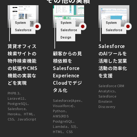
System
System
System
Salesforce
Salesforce
Salesforce
Design
賃貸オフィス
Salesforce
検索サイトの
顧客からの見
のAIツールを
物件検索機能
積依頼を
活用した営業
の拡張やCMS
Salesforce
活動の効率化
機能の実装な
Experience
を支援
どを実現
Cloudでデジ
Salesforce CRM
タル化
Analytics、
PHP8.3、
Salesforce
Laravel11、
Salesforce(Apex、
Einstein
PostgreSQL、
Visualforce)、
Discovery
Salesforce、
Python、
Heroku、HTML、
AWS(RDS
CSS、JavaScript
PostgreSQL、
Lambda、S3)、
HTML、CSS