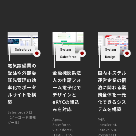
Salesforce
System
System
Salesforce
Design
電気設備業の
受注や外部委
金融機関系法
国内ホステル
託先管理の効
人の申請フォ
運営企業の宿
率化でポータ
ーム電子化で
泊に関わる業
ルサイトを構
デザインと
務全体を一元
築
eKYCの組込
化できるシス
みを対応
テムを構築
Salesforceフロー
（ノーコード開発
Apex、
PHP、
ツール）
Salesforce、
JavaScript、
Visualforce、
Laravel5.8、
HTML、CSS、
Postgres11.5、