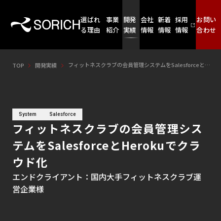
選ばれ
事業
開発
会社
新着
採用
お問い
る理由
紹介
実績
情報
情報
情報
合わせ
フィットネスクラブの会員管理システムをSalesforceとHerokuでクラウド化
TOP
開発実績
System
Salesforce
フィットネスクラブの会員管理シス
テムをSalesforceとHerokuでクラ
ウド化
エンドクライアント：国内大手フィットネスクラブ運
営企業様