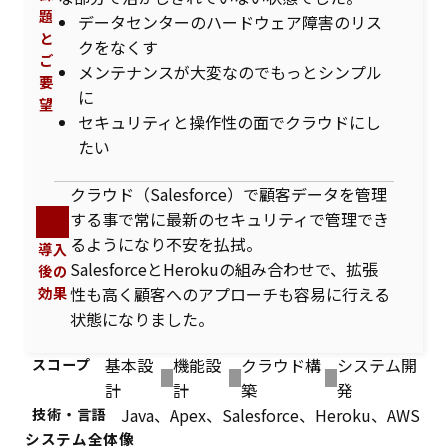
題
データセンターのハードウェア障害のリス
と
クをなくす
ご
メンテナンスが大変なのでもっとシンプル
要
に
望
セキュリティと操作性の面でクラウドにし
たい
クラウド（Salesforce）で顧客データを管理
する事で常に最新のセキュリティで管理でき
るようになり不安を払拭。
導入
SalesforceとHerokuの組み合わせで、拡張
後の
性も高く顧客へのアプローチも容易に行える
効果
状態になりました。
基本設
機能設
クラウド構
システム開
スコープ
計
計
築
発
Java、Apex、Salesforce、Heroku、AWS
技術・言語
システム全体像