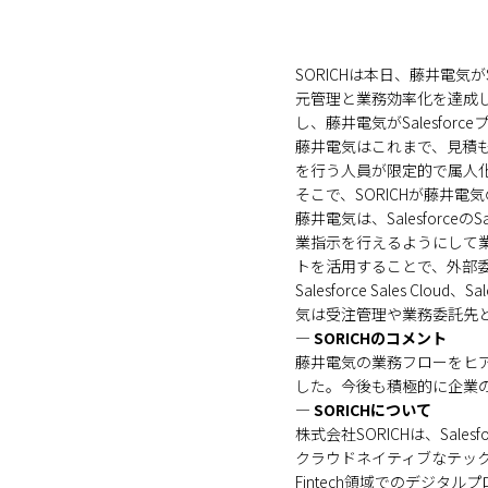
SORICHは本日、藤井電気
元管理と業務効率化を達成したことを発表
し、藤井電気がSalesfo
藤井電気はこれまで、見積も
を行う人員が限定的で属人
そこで、SORICHが藤井電気のSal
藤井電気は、Salesforce
業指示を行えるようにして業務
トを活用することで、外部
Salesforce Sales Cl
気は受注管理や業務委託先
― SORICHのコメント
藤井電気の業務フローをヒアリン
した。今後も積極的に企業の
― SORICHについて
株式会社SORICHは、Sa
クラウドネイティブなテック集
Fintech領域でのデジタル