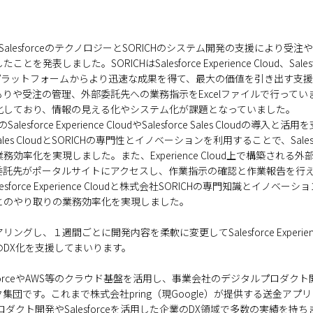
がSalesforceのテクノロジーとSORICHのシステム開発の支援により
しました。SORICHはSalesforce Experience Cloud、Salesfor
rceプラットフォームからより迅速な成果を得て、最大の価値を引き出す支
りや受注の管理、外部委託先への業務指示をExcelファイルで行って
化しており、情報の見える化やシステム化が課題となっていました。
esforce Experience CloudやSalesforce Sales Cloudの
のSales CloudとSORICHの専門性とイノベーションを利用することで、Sal
効率化を実現しました。また、Experience Cloud上で構築される
委託先がポータルサイトにアクセスし、作業指示の確認と作業報告を行
oud、Salesforce Experience Cloudと株式会社SORICHの専門知識と
とのやり取りの業務効率化を実現しました。
グし、１週間ごとに開発内容を柔軟に変更してSalesforce Experien
DX化を支援してまいります。
lesforceやAWS等のクラウド基盤を活用し、事業会社のデジタルプロダク
団です。これまで株式会社pring（現Google）が提供する送金アプリ「
プロダクト開発やSalesforceを活用した企業のDX領域で多数の実績を持ち